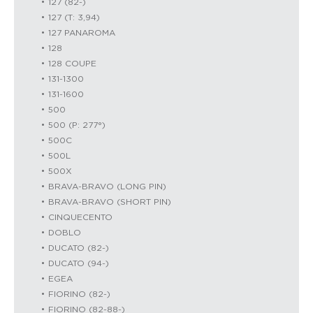
127 (82-)
127 (T: 3,94)
127 PANAROMA
128
128 COUPE
131-1300
131-1600
500
500 (P: 277°)
500C
500L
500X
BRAVA-BRAVO (LONG PIN)
BRAVA-BRAVO (SHORT PIN)
CINQUECENTO
DOBLO
DUCATO (82-)
DUCATO (94-)
EGEA
FIORINO (82-)
FIORINO (82-88-)