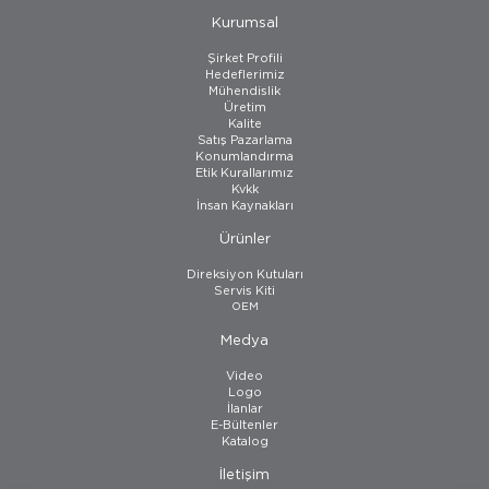
Kurumsal
Şirket Profili
Hedeflerimiz
Mühendislik
Üretim
Kalite
Satış Pazarlama
Konumlandırma
Etik Kurallarımız
Kvkk
İnsan Kaynakları
Ürünler
Direksiyon Kutuları
Servis Kiti
OEM
Medya
Video
Logo
İlanlar
E-Bültenler
Katalog
İletişim