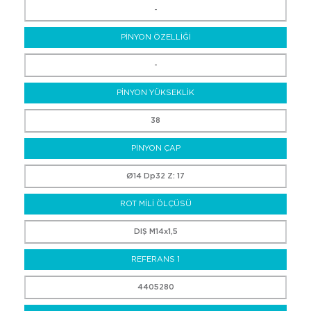
-
PİNYON ÖZELLİĞİ
-
PİNYON YÜKSEKLİK
38
PİNYON ÇAP
Ø14 Dp32 Z: 17
ROT MİLİ ÖLÇÜSÜ
DIŞ M14x1,5
REFERANS 1
4405280