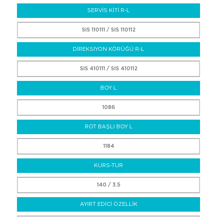
SERVİS KİTİ R-L
SIS 110111 / SIS 110112
DİREKSİYON KÖRÜĞÜ R-L
SIS 410111 / SIS 410112
BOY L
1086
ROT BAŞLI BOY L
1184
KURS-TUR
140 / 3.5
AYIRT EDİCİ ÖZELLİK