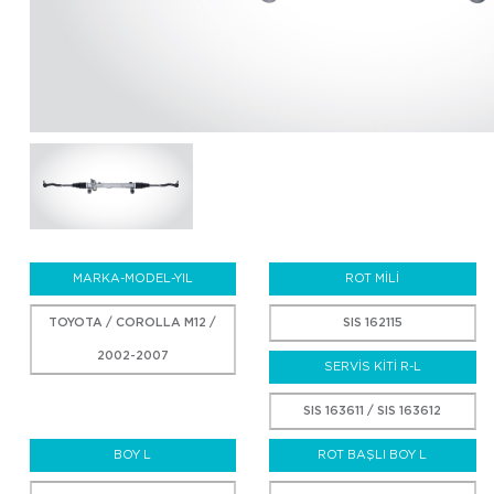
MARKA-MODEL-YIL
ROT MİLİ
TOYOTA / COROLLA M12 /
SIS 162115
2002-2007
SERVİS KİTİ R-L
SIS 163611 / SIS 163612
BOY L
ROT BAŞLI BOY L