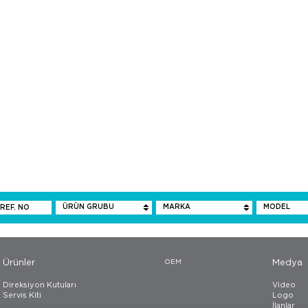
Ürünler
OEM
Medya
Direksiyon Kutuları
Video
Servis Kiti
Logo
İlanlar