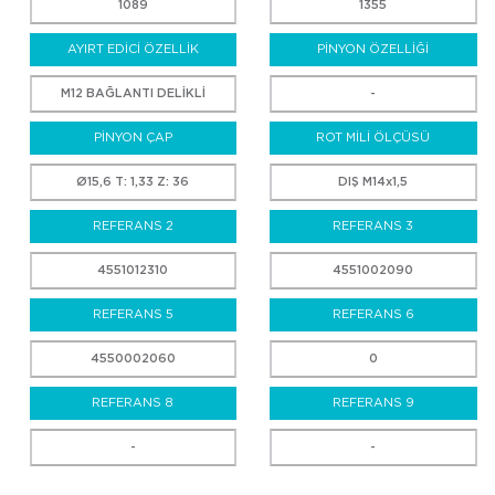
1089
1355
AYIRT EDİCİ ÖZELLİK
PİNYON ÖZELLİĞİ
M12 BAĞLANTI DELİKLİ
-
PİNYON ÇAP
ROT MİLİ ÖLÇÜSÜ
Ø15,6 T: 1,33 Z: 36
DIŞ M14x1,5
REFERANS 2
REFERANS 3
4551012310
4551002090
REFERANS 5
REFERANS 6
4550002060
0
REFERANS 8
REFERANS 9
-
-