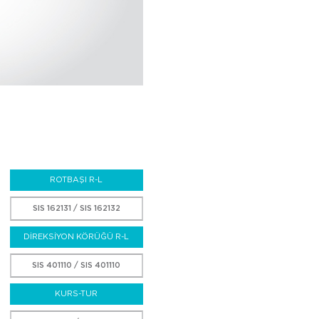
ROTBAŞI R-L
SIS 162131 / SIS 162132
DİREKSİYON KÖRÜĞÜ R-L
SIS 401110 / SIS 401110
KURS-TUR