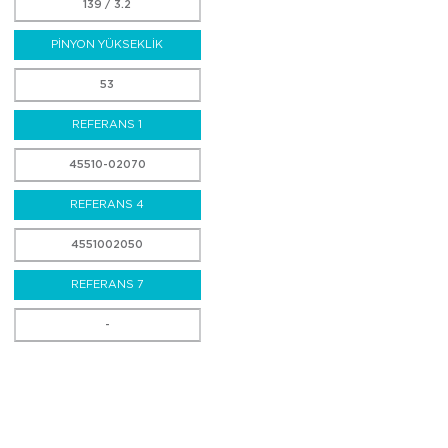
139 / 3.2
PİNYON YÜKSEKLİK
53
REFERANS 1
45510-02070
REFERANS 4
4551002050
REFERANS 7
-