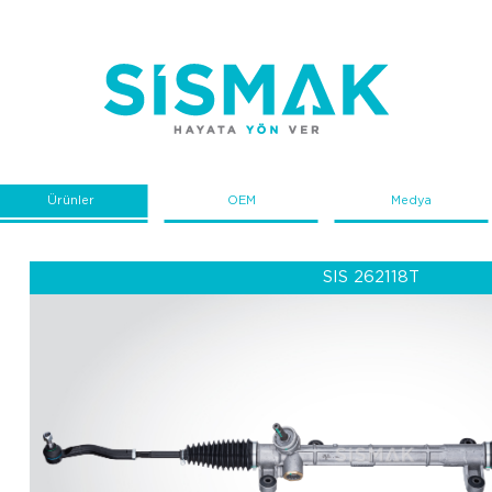
Ürünler
OEM
Medya
SIS 262118T