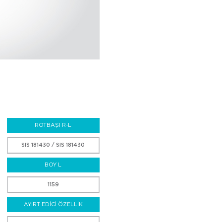
ROTBAŞI R-L
SIS 181430 / SIS 181430
BOY L
1159
AYIRT EDİCİ ÖZELLİK