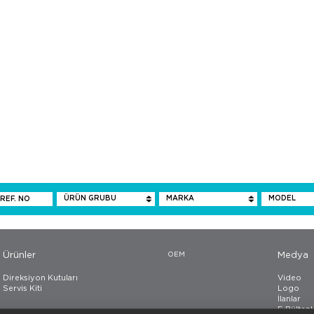
Ürünler
OEM
Medya
Direksiyon Kutuları
Video
Servis Kiti
Logo
İlanlar
E-Bültenl