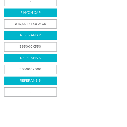
-
PİNYON ÇAP
Ø16,55 T: 1,40 Z: 36
REFERANS 2
565000X550
REFERANS 5
5650007000
REFERANS 8
-