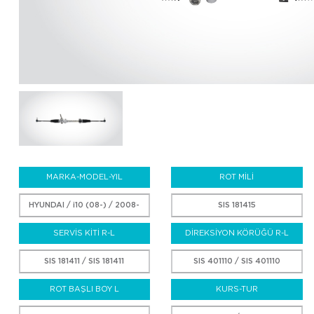
MARKA-MODEL-YIL
ROT MİLİ
HYUNDAI / i10 (08-) / 2008-
SIS 181415
SERVİS KİTİ R-L
DİREKSİYON KÖRÜĞÜ R-L
SIS 181411 / SIS 181411
SIS 401110 / SIS 401110
ROT BAŞLI BOY L
KURS-TUR