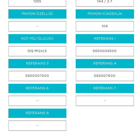
1255
144 / 2.7
PİNYON ÖZELLİĞİ
PİNYON YÜKSEKLİK
-
106
ROT MİLİ ÖLÇÜSÜ
REFERANS 1
DIŞ M12x1,5
565000X500
REFERANS 3
REFERANS 4
5650007500
565007600
REFERANS 6
REFERANS 7
-
-
REFERANS 9
-