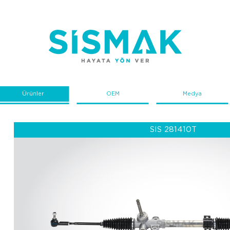
Ürünler
OEM
Medya
SIS 281410T