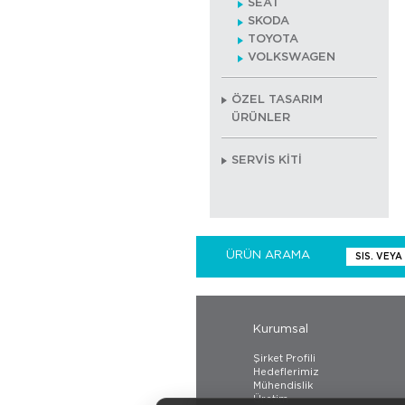
SEAT
SKODA
TOYOTA
VOLKSWAGEN
ÖZEL TASARIM
ÜRÜNLER
SERVİS KİTİ
ÜRÜN ARAMA
Kurumsal
Şirket Profili
Hedeflerimiz
Mühendislik
Üretim