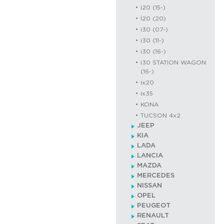
i20 (15-)
İ20 (20)
i30 (07-)
i30 (11-)
i30 (16-)
i30 STATION WAGON
(16-)
ix20
ix35
KONA
TUCSON 4x2
JEEP
KIA
LADA
LANCIA
MAZDA
MERCEDES
NISSAN
OPEL
PEUGEOT
RENAULT