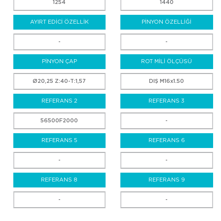
1254
1440
AYIRT EDİCİ ÖZELLİK
PİNYON ÖZELLİĞİ
-
-
PİNYON ÇAP
ROT MİLİ ÖLÇÜSÜ
Ø20,25 Z:40-T:1,57
DIŞ M16x1.50
REFERANS 2
REFERANS 3
56500F2000
-
REFERANS 5
REFERANS 6
-
-
REFERANS 8
REFERANS 9
-
-