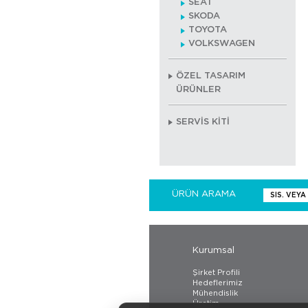
SEAT
SKODA
TOYOTA
VOLKSWAGEN
ÖZEL TASARIM
ÜRÜNLER
SERVİS KİTİ
ÜRÜN ARAMA
Kurumsal
Şirket Profili
Hedeflerimiz
Mühendislik
Üretim