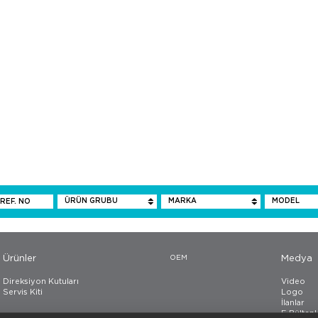
Ürünler
OEM
Medya
Direksiyon Kutuları
Video
Servis Kiti
Logo
İlanlar
E-Bültenl