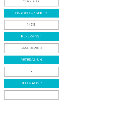
154 / 2.72
PİNYON YÜKSEKLİK
147.5
REFERANS 1
56500F2100
REFERANS 4
-
REFERANS 7
-