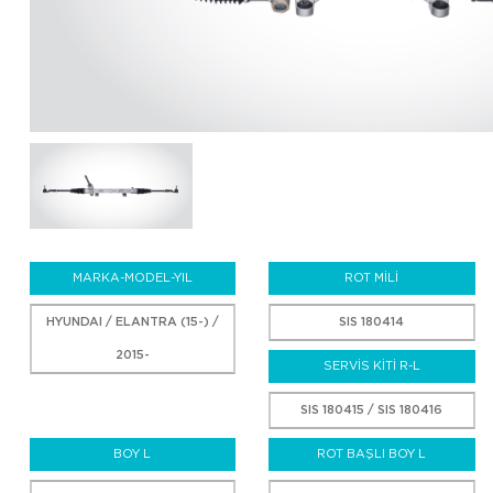
MARKA-MODEL-YIL
ROT MİLİ
HYUNDAI / ELANTRA (15-) /
SIS 180414
2015-
SERVİS KİTİ R-L
SIS 180415 / SIS 180416
BOY L
ROT BAŞLI BOY L