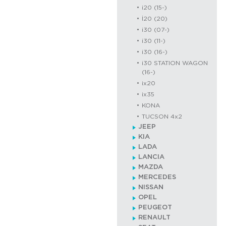
i20 (15-)
İ20 (20)
i30 (07-)
i30 (11-)
i30 (16-)
i30 STATION WAGON
(16-)
ix20
ix35
KONA
TUCSON 4x2
JEEP
KIA
LADA
LANCIA
MAZDA
MERCEDES
NISSAN
OPEL
PEUGEOT
RENAULT