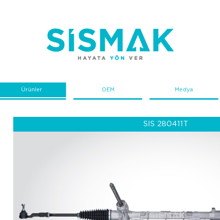
Ürünler
OEM
Medya
SIS 280411T