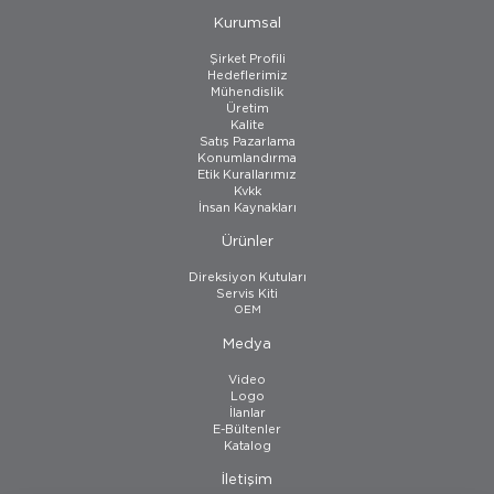
Kurumsal
Şirket Profili
Hedeflerimiz
Mühendislik
Üretim
Kalite
Satış Pazarlama
Konumlandırma
Etik Kurallarımız
Kvkk
İnsan Kaynakları
Ürünler
Direksiyon Kutuları
Servis Kiti
OEM
Medya
Video
Logo
İlanlar
E-Bültenler
Katalog
İletişim