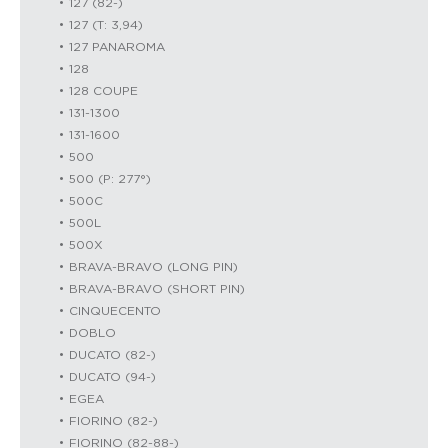
127 (82-)
127 (T: 3,94)
127 PANAROMA
128
128 COUPE
131-1300
131-1600
500
500 (P: 277°)
500C
500L
500X
BRAVA-BRAVO (LONG PIN)
BRAVA-BRAVO (SHORT PIN)
CINQUECENTO
DOBLO
DUCATO (82-)
DUCATO (94-)
EGEA
FIORINO (82-)
FIORINO (82-88-)