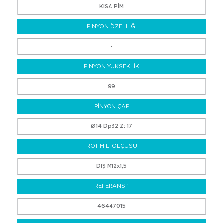
KISA PİM
PİNYON ÖZELLİĞİ
-
PİNYON YÜKSEKLİK
99
PİNYON ÇAP
Ø14 Dp32 Z: 17
ROT MİLİ ÖLÇÜSÜ
DIŞ M12x1,5
REFERANS 1
46447015