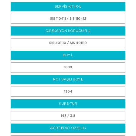
SERVİS KİTİ R-L
SIS 110411 / SIS 110412
DİREKSİYON KÖRÜĞÜ R-L
SIS 401110 / SIS 401110
BOY L
1088
ROT BAŞLI BOY L
1304
KURS-TUR
143 / 3.8
AYIRT EDİCİ ÖZELLİK