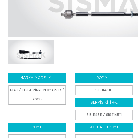
MARKA-MODEL-YIL
ROT MİLİ
FIAT / EGEA PİNYON 0° (R-L) /
SIS 114510
2015-
SERVİS KİTİ R-L
SIS 114511 / SIS 114511
BOY L
ROT BAŞLI BOY L