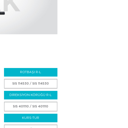
ROTBAŞI R-L
SIS 114530 / SIS 114530
DİREKSİYON KÖRÜĞÜ R-L
SIS 401110 / SIS 401110
KURS-TUR