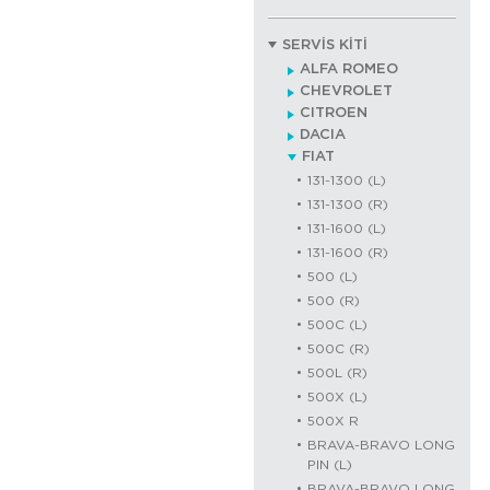
SERVİS KİTİ
ALFA ROMEO
CHEVROLET
CITROEN
DACIA
FIAT
131-1300 (L)
131-1300 (R)
131-1600 (L)
131-1600 (R)
500 (L)
500 (R)
500C (L)
500C (R)
500L (R)
500X (L)
500X R
BRAVA-BRAVO LONG
PIN (L)
BRAVA-BRAVO LONG