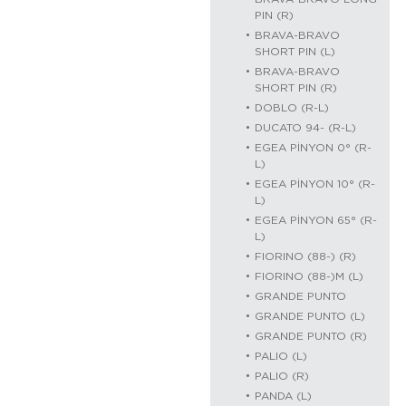
PIN (R)
BRAVA-BRAVO
SHORT PIN (L)
BRAVA-BRAVO
SHORT PIN (R)
DOBLO (R-L)
DUCATO 94- (R-L)
EGEA PİNYON 0° (R-
L)
EGEA PİNYON 10° (R-
L)
EGEA PİNYON 65° (R-
L)
FIORINO (88-) (R)
FIORINO (88-)M (L)
GRANDE PUNTO
GRANDE PUNTO (L)
GRANDE PUNTO (R)
PALIO (L)
PALIO (R)
PANDA (L)