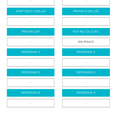
-
-
AYIRT EDİCİ ÖZELLİK
PİNYON ÖZELLİĞİ
-
-
PİNYON ÇAP
ROT MİLİ ÖLÇÜSÜ
-
DIŞ M14x1,5
REFERANS 2
REFERANS 3
-
-
REFERANS 5
REFERANS 6
-
-
REFERANS 8
REFERANS 9
-
-