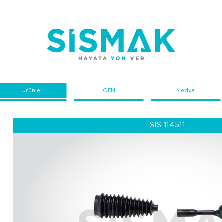
Ürünler
OEM
Medya
SIS 114511