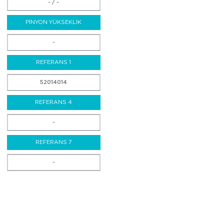
- / -
PİNYON YÜKSEKLİK
-
REFERANS 1
52014014
REFERANS 4
-
REFERANS 7
-