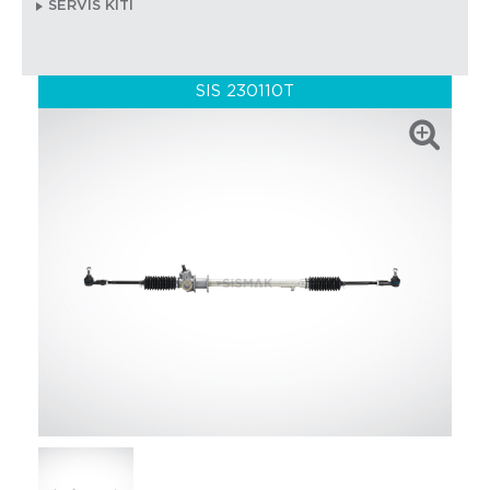
SERVİS KİTİ
SIS 230110T