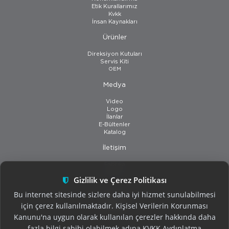
Etik Kurallarımız
Kvkk
İnsan Kaynakları
Ürünler
Direksiyon Kutuları
Servis Kiti
OEM
Medya
Video
Logo
İlanlar
E-Bültenler
Katalog
İletişim
Fabrika
Bayiler
Gizlilik ve Çerez Politikası
Bu internet sitesinde sizlere daha iyi hizmet sunulabilmesi
için çerez kullanılmaktadır. Kişisel Verilerin Korunması
Kanunu'na uygun olarak kullanılan çerezler hakkında daha
fazla bilgi sahibi olabilmek adına KVKK Aydınlatma
Kullanım Şartları
|
Gizlilik Politikası