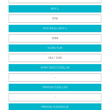
BOY L
1176
ROT BAŞLI BOY L
1296
KURS-TUR
142 / 3.55
AYIRT EDİCİ ÖZELLİK
-
PİNYON ÖZELLİĞİ
-
PİNYON YÜKSEKLİK