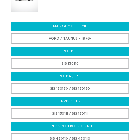
MARKA-MODEL-YIL
FORD / TAUNUS / 1976-
ROT MİLİ
SIS 130110
ROTBAŞI R-L
SIS 130130 / SIS 130130
SERVİS KİTİ R-L
SIS 130111 / SIS 130111
DİREKSİYON KÖRÜĞÜ R-L
SIS 430110 / SIS 430110