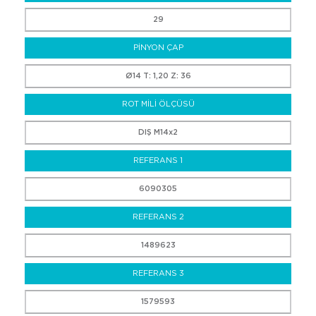
29
PİNYON ÇAP
Ø14 T: 1,20 Z: 36
ROT MİLİ ÖLÇÜSÜ
DIŞ M14x2
REFERANS 1
6090305
REFERANS 2
1489623
REFERANS 3
1579593