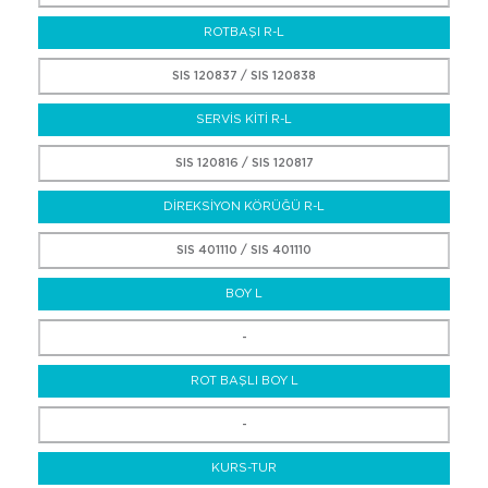
ROTBAŞI R-L
SIS 120837 / SIS 120838
SERVİS KİTİ R-L
SIS 120816 / SIS 120817
DİREKSİYON KÖRÜĞÜ R-L
SIS 401110 / SIS 401110
BOY L
-
ROT BAŞLI BOY L
-
KURS-TUR