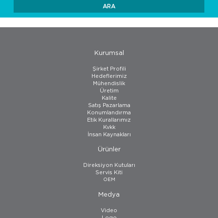
Kurumsal
Şirket Profili
Hedeflerimiz
Mühendislik
Üretim
Kalite
Satış Pazarlama
Konumlandırma
Etik Kurallarımız
Kvkk
İnsan Kaynakları
Ürünler
Direksiyon Kutuları
Servis Kiti
OEM
Medya
Video
Logo