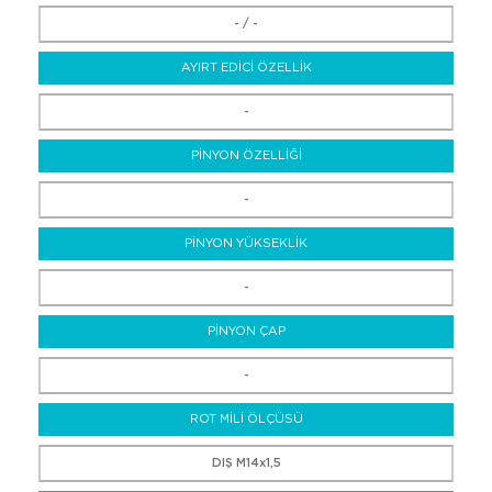
- / -
AYIRT EDİCİ ÖZELLİK
-
PİNYON ÖZELLİĞİ
-
PİNYON YÜKSEKLİK
-
PİNYON ÇAP
-
ROT MİLİ ÖLÇÜSÜ
DIŞ M14x1,5