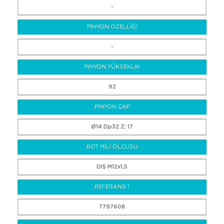
-
PİNYON ÖZELLİĞİ
-
PİNYON YÜKSEKLİK
92
PİNYON ÇAP
Ø14 Dp32 Z: 17
ROT MİLİ ÖLÇÜSÜ
DIŞ M12x1,5
REFERANS 1
7797608