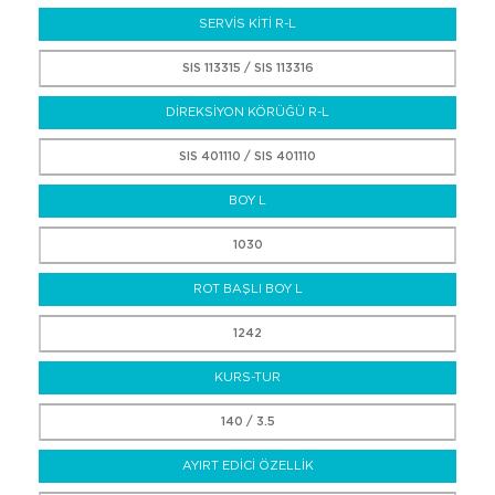
SERVİS KİTİ R-L
SIS 113315 / SIS 113316
DİREKSİYON KÖRÜĞÜ R-L
SIS 401110 / SIS 401110
BOY L
1030
ROT BAŞLI BOY L
1242
KURS-TUR
140 / 3.5
AYIRT EDİCİ ÖZELLİK