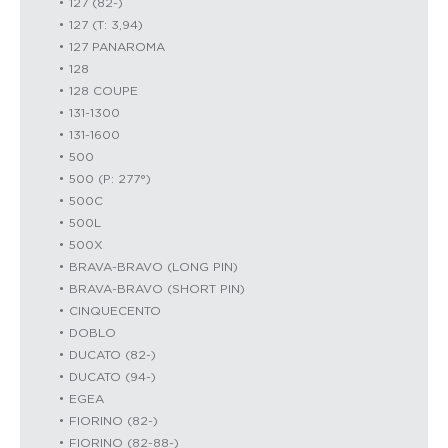
127 (82-)
127 (T: 3,94)
127 PANAROMA
128
128 COUPE
131-1300
131-1600
500
500 (P: 277°)
500C
500L
500X
BRAVA-BRAVO (LONG PIN)
BRAVA-BRAVO (SHORT PIN)
CINQUECENTO
DOBLO
DUCATO (82-)
DUCATO (94-)
EGEA
FIORINO (82-)
FIORINO (82-88-)