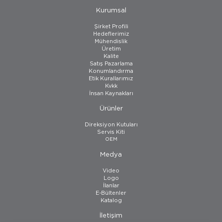
Kurumsal
Şirket Profili
Hedeflerimiz
Mühendislik
Üretim
Kalite
Satış Pazarlama
Konumlandırma
Etik Kurallarımız
Kvkk
İnsan Kaynakları
Ürünler
Direksiyon Kutuları
Servis Kiti
OEM
Medya
Video
Logo
İlanlar
E-Bültenler
Katalog
İletişim